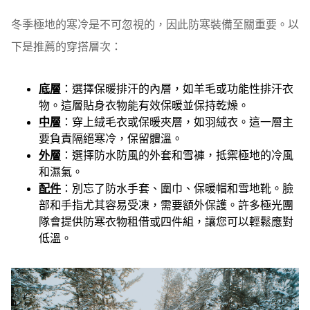
冬季極地的寒冷是不可忽視的，因此防寒裝備至關重要。以
下是推薦的穿搭層次：
底層
：選擇保暖排汗的內層，如羊毛或功能性排汗衣
物。這層貼身衣物能有效保暖並保持乾燥。
中層
：穿上絨毛衣或保暖夾層，如羽絨衣。這一層主
要負責隔絕寒冷，保留體溫。
外層
：選擇防水防風的外套和雪褲，抵禦極地的冷風
和濕氣。
配件
：別忘了防水手套、圍巾、保暖帽和雪地靴。臉
部和手指尤其容易受凍，需要額外保護。許多極光團
隊會提供防寒衣物租借或四件組，讓您可以輕鬆應對
低溫。