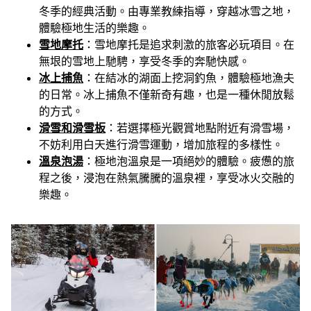
冬季的經典活動。由專業教練指導，穿越冰雪之地，
體驗極地生活的樂趣。
雪地摩托
：雪地摩托是追求刺激的旅客必玩項目。在
無垠的雪地上馳騁，享受冬季的奔馳快感。
冰上捕魚
：在結冰的湖面上挖洞釣魚，體驗極地漁夫
的日常。冰上捕魚不僅新奇有趣，也是一種休閒放鬆
的方式。
滑雪和滑雪板
：若選擇極光觀賞地點附近有滑雪場，
不妨利用白天進行滑雪運動，增加旅程的多樣性。
溫泉泡湯
：極地泡溫泉是一項絕妙的體驗。疲憊的旅
程之後，浸泡在熱氣騰騰的溫泉裡，享受冰火交融的
樂趣。